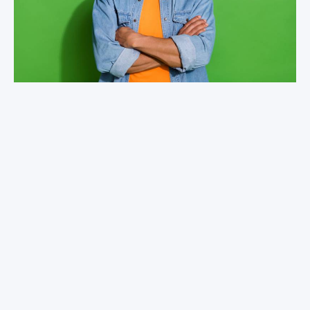
Alle initiatieven
Klimaatadaptatie
Word
Klimaatburgemeester
Door: Nissewaard