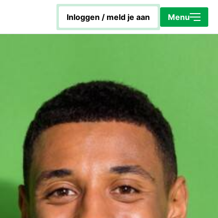
Sluiten
inloggen / meld je aan
Menu
Home
Energiecoach Rob
Hoe werkt het platform?
KapotIsNietOp