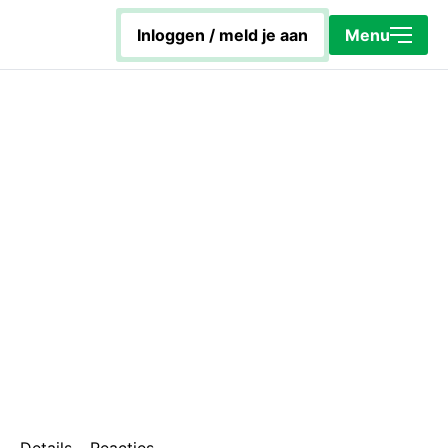
Sluiten
inloggen / meld je aan
Menu
Home
Energiecoach Rob
Hoe werkt het platform?
KapotIsNietOp