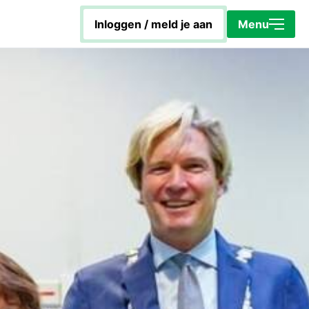
inloggen / meld je aan
Sluiten
Menu
Home
Energiecoach Rob
Hoe werkt het platform?
KapotIsNietOp
Toolbox