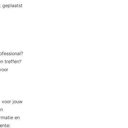
 geplaatst
ofessional?
n treffen?
voor
t voor jouw
an
rmatie en
ente: