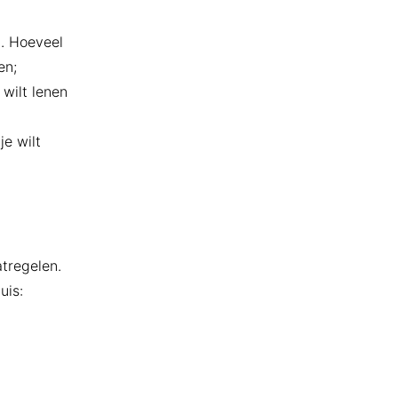
. Hoeveel
en;
 wilt lenen
e wilt
tregelen.
uis: