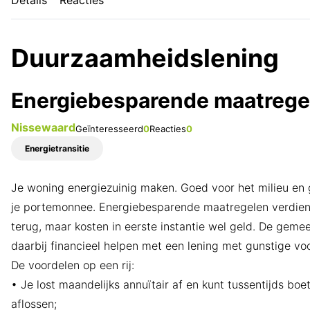
Details
Reacties
Duurzaamheidslening
Energiebesparende maatrege
Nissewaard
Geïnteresseerd
0
Reacties
0
Energietransitie
Je woning energiezuinig maken. Goed voor het milieu en
je portemonnee. Energiebesparende maatregelen verdien
terug, maar kosten in eerste instantie wel geld. De gemee
daarbij financieel helpen met een lening met gunstige v
De voordelen op een rij:
• Je lost maandelijks annuïtair af en kunt tussentijds boet
aflossen;