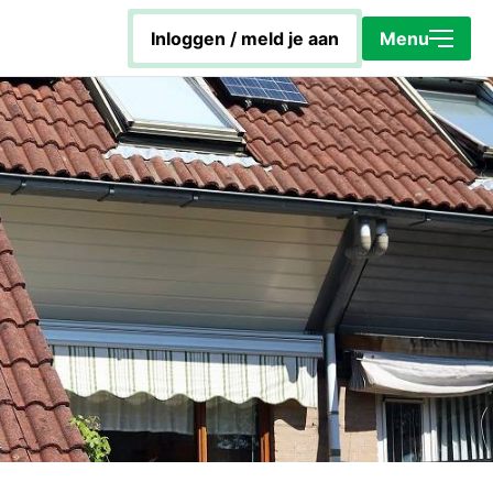
inloggen / meld je aan
Sluiten
Menu
Home
Energiecoach Rob
Hoe werkt het platform?
KapotIsNietOp
Toolbox