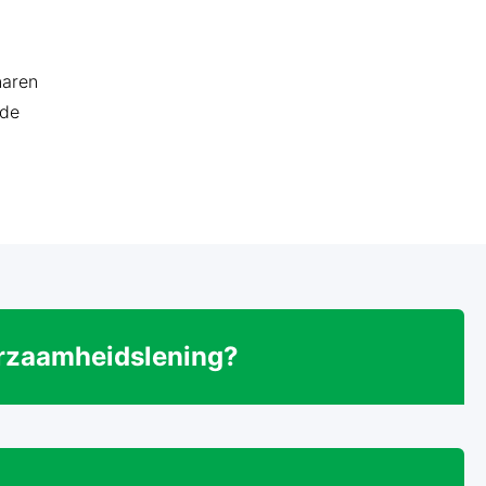
naren
 de
urzaamheidslening?