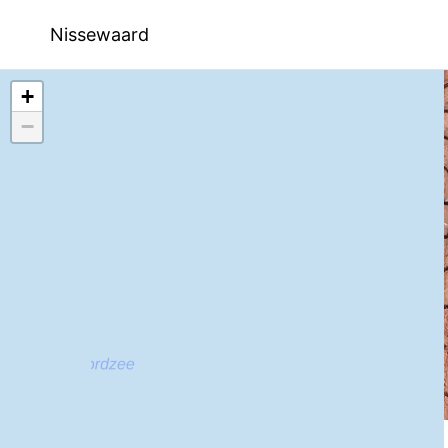
Nissewaard
+
−