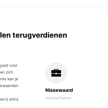
Wat is Wij.Doen.Groen.?
len terugverdienen
 goed voor
en zich
nte kan je
oorwaarden.
Nissewaard
initiatiefnemer
evrij extra