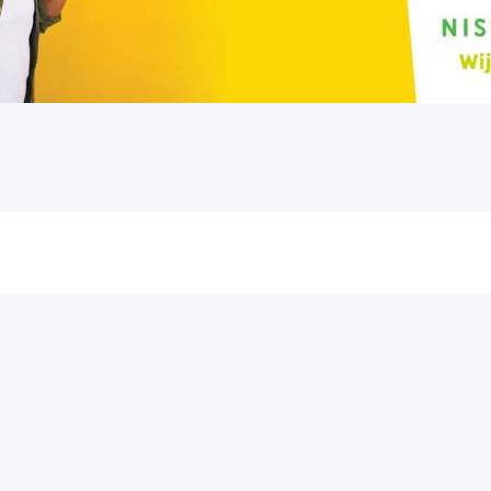
Klimaatadaptatie
De Nationale Klimaatweek 2022
Door: Nissewaard