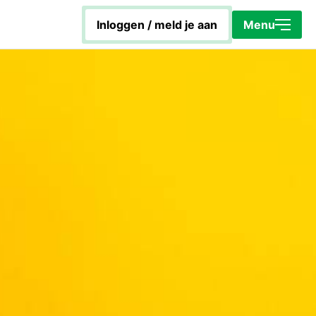
inloggen / meld je aan
Sluiten
Menu
Home
Energiecoach Rob
Hoe werkt het platform?
KapotIsNietOp
Toolbox