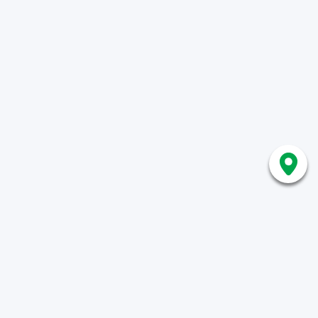
Home
Energiecoach Rob
Hoe werkt het platform?
KapotIsNietOp
Toolbox