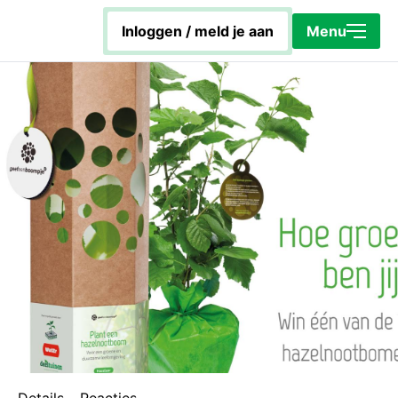
Sluiten
inloggen / meld je aan
Menu
Home
Energiecoach Rob
Hoe werkt het platform?
KapotIsNietOp