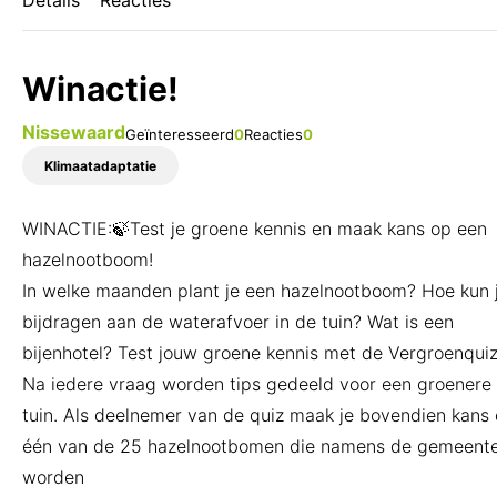
Details
Reacties
Toolbox
Winactie!
Nissewaard
Geïnteresseerd
0
Reacties
0
Wat is Wij.Doen.Groen.?
Klimaatadaptatie
WINACTIE:🍃Test je groene kennis en maak kans op een
hazelnootboom!
In welke maanden plant je een hazelnootboom? Hoe kun 
bijdragen aan de waterafvoer in de tuin? Wat is een
bijenhotel? Test jouw groene kennis met de Vergroenquiz
Na iedere vraag worden tips gedeeld voor een groenere
tuin. Als deelnemer van de quiz maak je bovendien kans
één van de 25 hazelnootbomen die namens de gemeent
worden